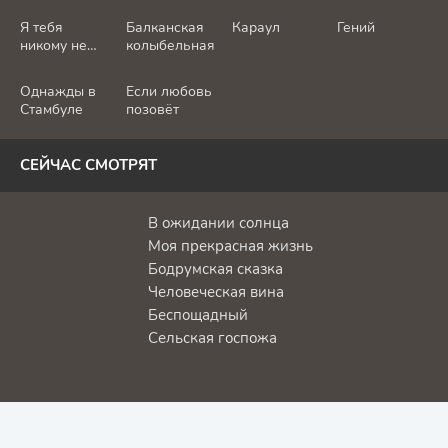
Я тебя
Балканская
Караул
Гений
никому не
колыбельная
отдам
Однажды в
Если любовь
Стамбуле
позовёт
СЕЙЧАС СМОТРЯТ
В ожидании солнца
Моя прекрасная жизнь
Бодрумская сказка
Человеческая вина
Беспощадный
Сельская госпожа