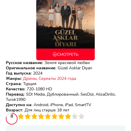
СМОТРЕТЬ
Русское название
:
Земля красивой любви
Оригинальное название
:
Güzel Asklar Diyari
Год выпуска
:
2024
Жанры
:
Драмы
,
Сериалы 2024 года
Страна
:
Турция
Качество
:
720-1080 HD
Перевод
:
SDI Media, Дублированный, SesDizi, AlisaDirilis,
Turok1990
Доступно на
:
Android, iPhone, iPad, SmartTV
Возраст
:
Для лиц старше 18 лет
3
4
8
5
6
7
8
9
10