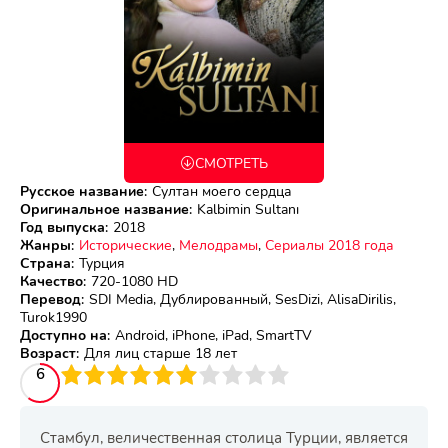
СМОТРЕТЬ
Русское название
:
Султан моего сердца
Оригинальное название
:
Kalbimin Sultanı
Год выпуска
:
2018
Жанры
:
Исторические
,
Мелодрамы
,
Сериалы 2018 года
Страна
:
Турция
Качество
:
720-1080 HD
Перевод
:
SDI Media, Дублированный, SesDizi, AlisaDirilis,
Turok1990
Доступно на
:
Android, iPhone, iPad, SmartTV
Возраст
:
Для лиц старше 18 лет
3
4
6
5
6
7
8
9
10
Стамбул, величественная столица Турции, является