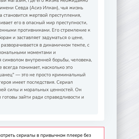
ный магазин, где его жизнь неожиданно
имени Севда (Асиэ Илкан), чья жизнь
а становится жертвой преступления,
ивает его в опасный мир преступности,
венными противниками. Его стремление к
рам и заставляет задуматься о цене,
л разворачивается в динамичном темпе, с
иональными моментами и
 символом внутренней борьбы, человека,
е всегда понимает, насколько это
ашанец" — это не просто криминальный
героя имеет последствия. Сериал
ней силы и моральных ценностей. Он
и готовы зайти ради справедливости и
смотреть сериалы в привычном плеере без