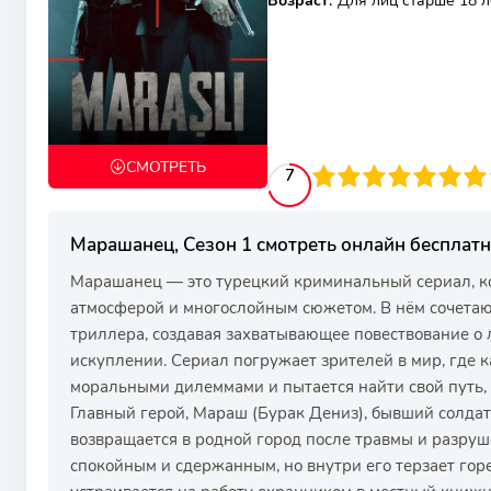
Возраст
:
Для лиц старше 18 л
СМОТРЕТЬ
70
1
2
3
4
7
5
6
7
8
9
10
Марашанец, Сезон 1 смотреть онлайн бесплат
Марашанец — это турецкий криминальный сериал, к
атмосферой и многослойным сюжетом. В нём сочетаю
триллера, создавая захватывающее повествование о 
искуплении. Сериал погружает зрителей в мир, где 
моральными дилеммами и пытается найти свой путь, 
Главный герой, Мараш (Бурак Дениз), бывший солда
возвращается в родной город после травмы и разруш
спокойным и сдержанным, но внутри его терзает гор