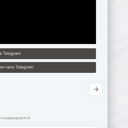
в Telegram
м чате Telegram
и модерируются!