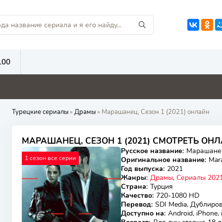
100
7
8
8
Турецкие сериалы
»
Драмы
» Марашанец, Сезон 1 (2021) онлайн
МАРАШАНЕЦ, СЕЗОН 1 (2021) СМОТРЕТЬ ОН
Русское название
:
Марашане
1 сезон все серии
Оригинальное название
:
Mara
Год выпуска
:
2021
Жанры
:
Драмы
,
Сериалы 2021
Страна
:
Турция
Качество
:
720-1080 HD
Перевод
:
SDI Media, Дублирова
Доступно на
:
Android, iPhone,