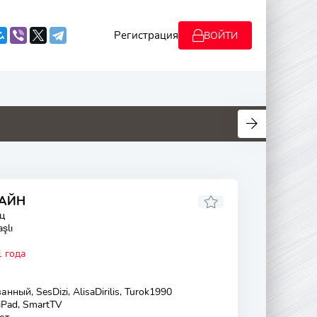
Регистрация
ВОЙТИ
7
7
8.5
7
ЛАЙН
ц
şlı
 года
нный, SesDizi, AlisaDirilis, Turok1990
 iPad, SmartTV