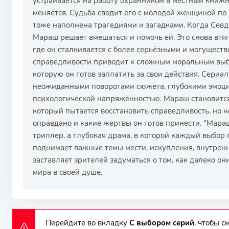
устраивается на работу охранником в местный книж
меняется. Судьба сводит его с молодой женщиной по 
тоже наполнена трагедиями и загадками. Когда Севд
Мараш решает вмешаться и помочь ей. Это снова втяг
где он сталкивается с более серьёзными и могущест
справедливости приводит к сложным моральным выбо
которую он готов заплатить за свои действия. Сериа
неожиданными поворотами сюжета, глубокими эмоц
психологической напряжённостью. Мараш становится
который пытается восстановить справедливость, но н
оправдано и какие жертвы он готов принести. "Мар
триллер, а глубокая драма, в которой каждый выбор 
поднимает важные темы мести, искупления, внутрен
заставляет зрителей задуматься о том, как далеко он
мира в своей душе.
Перейдите во вкладку
С выбором серий
, чтобы 