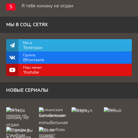
Я тебя никому не отдам
МЫ В СОЦ. СЕТЯХ
Мы в
Телеграм
Группа
ВКонтакте
Наш канал
Youtube
НОВЫЕ СЕРИАЛЫ
Я тебя
Балканская
Караул
Гений
никому не
колыбельная
отдам
Однажды в
Если любовь
Стамбуле
позовёт