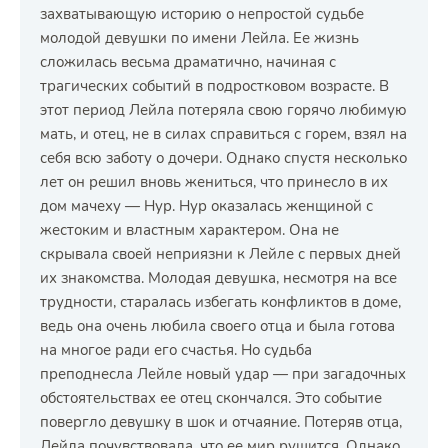
захватывающую историю о непростой судьбе
молодой девушки по имени Лейла. Ее жизнь
сложилась весьма драматично, начиная с
трагических событий в подростковом возрасте. В
этот период Лейла потеряла свою горячо любимую
мать, и отец, не в силах справиться с горем, взял на
себя всю заботу о дочери. Однако спустя несколько
лет он решил вновь жениться, что принесло в их
дом мачеху — Нур. Нур оказалась женщиной с
жестоким и властным характером. Она не
скрывала своей неприязни к Лейле с первых дней
их знакомства. Молодая девушка, несмотря на все
трудности, старалась избегать конфликтов в доме,
ведь она очень любила своего отца и была готова
на многое ради его счастья. Но судьба
преподнесла Лейле новый удар — при загадочных
обстоятельствах ее отец скончался. Это событие
повергло девушку в шок и отчаяние. Потеряв отца,
Лейла почувствовала, что ее мир рушится. Однако