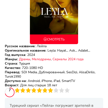
СМОТРЕТЬ
Русское название
:
Лейла
Оригинальное название
:
Leyla: Hayat... Ask... Adalet...
Год выпуска
:
2024
Жанры
:
Драмы
,
Мелодрамы
,
Сериалы 2024 года
Страна
:
Турция
Качество
:
720-1080 HD
Перевод
:
SDI Media, Дублированный, SesDizi, AlisaDirilis,
Turok1990
Доступно на
:
Android, iPhone, iPad, SmartTV
Возраст
:
Для лиц старше 18 лет
3
4
7
5
6
7
8
9
10
Турецкий сериал «Лейла» погружает зрителей в