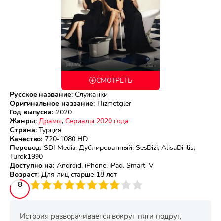
СМОТРЕТЬ
Русское название
:
Служанки
Оригинальное название
:
Hizmetçiler
Год выпуска
:
2020
Жанры
:
Драмы
,
Сериалы 2020 года
Страна
:
Турция
Качество
:
720-1080 HD
Перевод
:
SDI Media, Дублированный, SesDizi, AlisaDirilis,
Turok1990
Доступно на
:
Android, iPhone, iPad, SmartTV
Возраст
:
Для лиц старше 18 лет
3
4
8
5
6
7
8
9
10
История разворачивается вокруг пяти подруг,