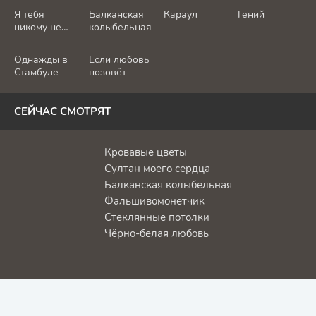
Я тебя
Балканская
Караул
Гений
никому не
колыбельная
отдам
Однажды в
Если любовь
Стамбуле
позовёт
СЕЙЧАС СМОТРЯТ
Кровавые цветы
Султан моего сердца
Балканская колыбельная
Фальшивомонетчик
Стеклянные потолки
Чёрно-белая любовь