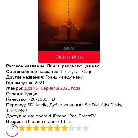
СМОТРЕТЬ
Русское название
:
Линия, разделяющая нас
Оригинальное название
:
Bizi Ayiran Çizgi
Другие названия
:
Грань между нами
Год выпуска
:
2021
Жанры
:
Драмы
,
Сериалы 2021 года
Страна
:
Турция
Качество
:
720-1080 HD
Перевод
:
SDI Media, Дублированный, SesDizi, AlisaDirilis,
Turok1990
Доступно на
:
Android, iPhone, iPad, SmartTV
Возраст
:
Для лиц старше 18 лет
3
4
7
5
6
7
8
9
10